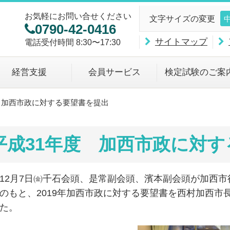
お気軽にお問い合せください
文字サイズの変更
0790-42-0416
サイトマップ
電話受付時間 8:30〜17:30
経営支援
会員サービス
検定試験のご案
 加西市政に対する要望書を提出
平成31年度 加西市政に対
12月7日㈮千石会頭、是常副会頭、濱本副会頭が加西
のもと、2019年加西市政に対する要望書を西村加西
た。