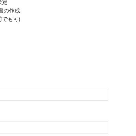
策定
書の作成
でも可)