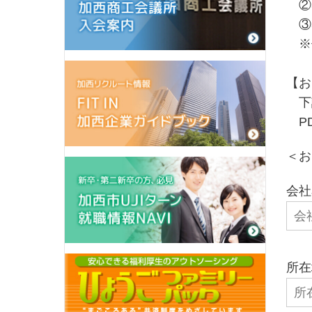
②3
③3
※個
【お
下記
PD
＜お
会社
所在