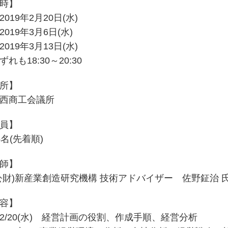
時】
019年2月20日(水)
019年3月6日(水)
019年3月13日(水)
れも18:30～20:30
所】
西商工会議所
員】
名(先着順)
師】
財)新産業創造研究機構 技術アドバイザー 佐野鉦治 
容】
/20(水) 経営計画の役割、作成手順、経営分析