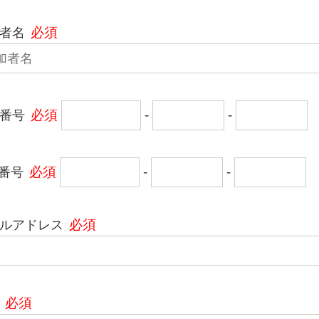
者名
必須
番号
必須
-
-
X番号
必須
-
-
ルアドレス
必須
必須