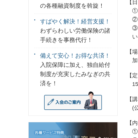
【日
の各種融資制度を斡旋！
①2
②2
すばやく解決！経営支援！
③2
わずらわしい労働保険の諸
いず
手続きを事務代行！
【場
備えて安心！お得な共済！
加
入院保障に加え、独自給付
制度が充実したみなぎの共
【定
済を！
15
【講
(公
【内
①2