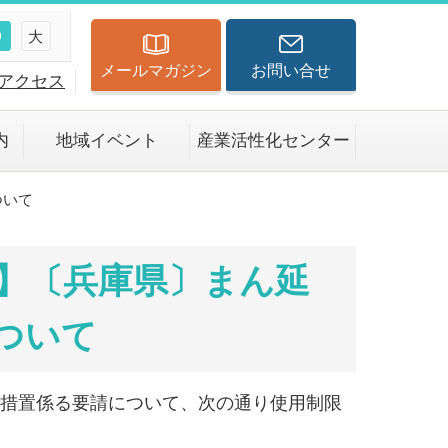
中
大
メールマガジン
お問い合せ
アクセス
内
地域イベント
産業活性化センター
ついて
】〔兵庫県〕まん延
ついて
点措置係る要請について、次の通り使用制限